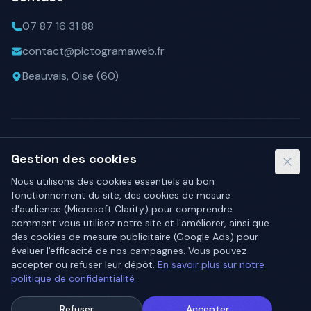
07 87 16 31 88
contact@pictogramaweb.fr
Beauvais, Oise (60)
0.12g
de CO₂/vue · plus propre que
72
% des pages
· Website
Gestion des cookies
web
Carbon
Référencé
Activateur
Nous utilisons des cookies essentiels au bon
France Num
, l'initiative de
fonctionnement du site, des cookies de mesure
l'État pour la transformation
d'audience (Microsoft Clarity) pour comprendre
numérique des TPE / PME
comment vous utilisez notre site et l'améliorer, ainsi que
des cookies de mesure publicitaire (Google Ads) pour
évaluer l'efficacité de nos campagnes. Vous pouvez
accepter ou refuser leur dépôt.
En savoir plus sur notre
©
2026
Pictogramaweb. Tous droits réservés.
politique de confidentialité
Mentions légales
Politique de confidentialité
CGV
Refuser
Accepter