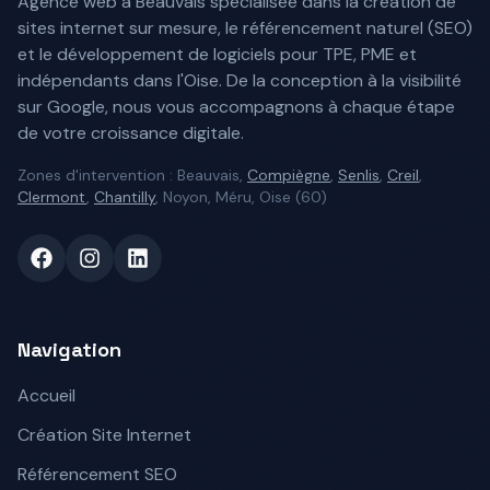
Agence web à Beauvais spécialisée dans la création de
sites internet sur mesure, le référencement naturel (SEO)
et le développement de logiciels pour TPE, PME et
indépendants dans l'Oise. De la conception à la visibilité
sur Google, nous vous accompagnons à chaque étape
de votre croissance digitale.
Zones d'intervention : Beauvais,
Compiègne
,
Senlis
,
Creil
,
Clermont
,
Chantilly
, Noyon, Méru, Oise (60)
Facebook
Instagram
LinkedIn
Navigation
Accueil
Création Site Internet
Référencement SEO