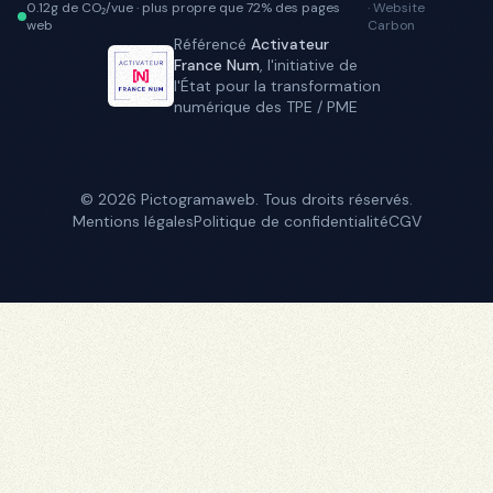
0.12g
de CO₂/vue · plus propre que
72
% des pages
· Website
web
Carbon
Référencé
Activateur
France Num
, l'initiative de
l'État pour la transformation
numérique des TPE / PME
©
2026
Pictogramaweb. Tous droits réservés.
Mentions légales
Politique de confidentialité
CGV